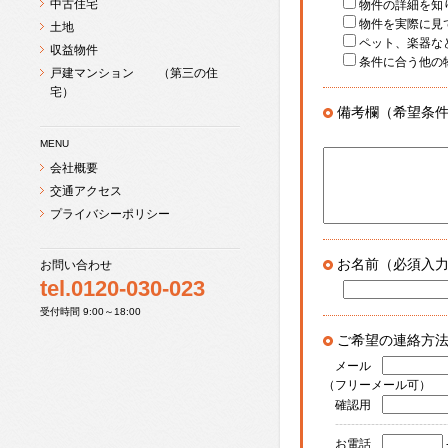
中古住宅
物件の
物件を実
土地
ペット、楽
収益物件
条件に合う他
戸建マンション （第三の住
宅）
備考欄（希望条
MENU
会社概要
交通アクセス
プライバシーポリシー
お名前（必須入
お問い合わせ
tel.0120-030-023
受付時間 9:00～18:00
ご希望の連絡方法
メール
（フリーメール可）
確認用
----------------------------
お電話