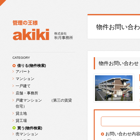
物件お問い合わ
CATEGORY
物件お問い合わせ
借りる(物件検索)
アパート
マンション
一戸建て
店舗・事務所
戸建マンション （第三の賃貸
住宅）
貸土地
貸工場
買う(物件検索)
お問い合わせ内
売マンション