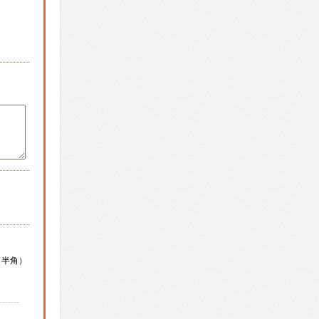
（半角）
-------