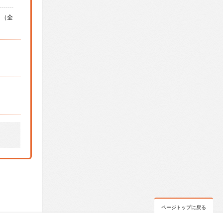
-------
（全
ページトップに戻る