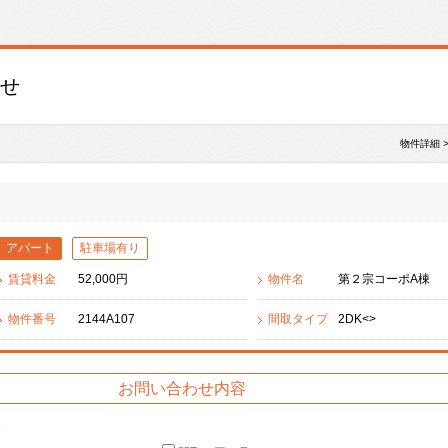
せ
物件詳細 
アパート
駐車場有り
賃貸料金
52,000円
物件名
第２宗コーポA棟
物件番号
2144A107
間取タイプ
2DK<>
お問い合わせ内容
容