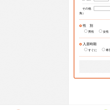
----------------------------
その他
角）
性 別
男性
女性
入居時期
すぐに
希